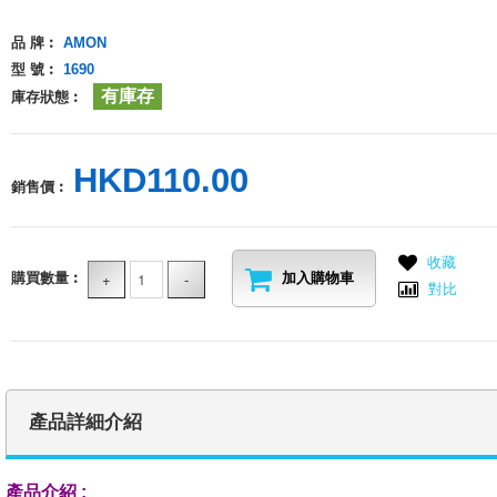
品 牌︰
AMON
型 號︰
1690
有庫存
庫存狀態︰
HKD110.00
銷售價︰
收藏
購買數量︰
加入購物車
對比
產品詳細介紹
產品介紹 :