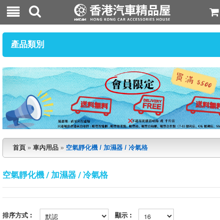
產品類別
首頁
»
車內用品
»
空氣靜化機 / 加濕器 / 冷氣格
空氣靜化機 / 加濕器 / 冷氣格
排序方式︰
顯示︰