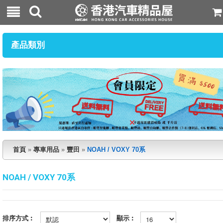
產品類別
首頁
»
專車用品
»
豐田
»
NOAH / VOXY 70系
NOAH / VOXY 70系
排序方式︰
顯示︰