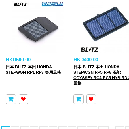
HKD590.00
HKD400.00
日本 BLITZ 本田 HONDA
日本 BLITZ 本田 HONDA
STEPWGN RP1 RP3 專用風格
STEPWGN RP5 RP8 混能
ODYSSEY RC4 RC5 HYBIRD
風格