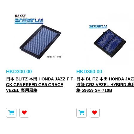
HKD300.00
HKD360.00
日本 BLITZ 本田 HONDA JAZZ FIT
日本 BLITZ 本田 HONDA JAZZ
GK GP5 FREED GB5 GRACE
混能 GR3 VEZEL HYBIRD 
VEZEL 專用風格
格 59659 SH-710B