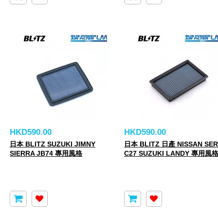
HKD590.00
HKD590.00
日本 BLITZ SUZUKI JIMNY
日本 BLITZ 日產 NISSAN SE
SIERRA JB74 專用風格
C27 SUZUKI LANDY 專用風