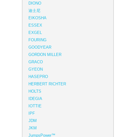
DIONO
迪士尼
EIKOSHA
ESSEX
EXGEL
FOURING
GOODYEAR
GORDON MILLER
GRACO
GYEON
HASEPRO
HERBERT RICHTER
HOLTS
IDEGIA
IOTTIE
IPF
JDM
JKM
JumpsPower™