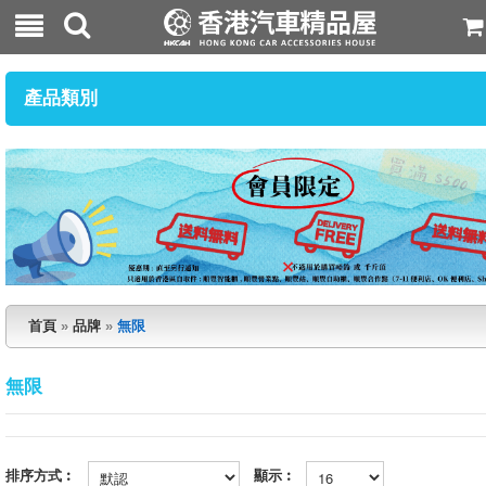
產品類別
首頁
»
品牌
»
無限
無限
排序方式︰
顯示︰