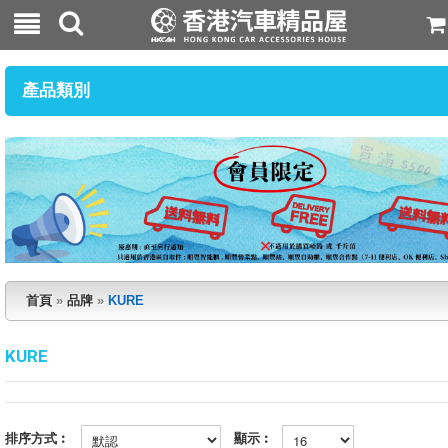
產品類別
首頁
»
品牌
»
KURE
KURE
排序方式︰
顯示︰